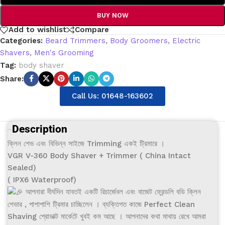
BUY NOW
Add to wishlist
Compare
Categories:
Beard Trimmers
,
Body Groomers
,
Electric
Shavers
,
Men's Grooming
Tag:
body shaver
Share:
Call Us: 01648-163602
Description
ক্লিন শেভ এবং বিভিন্ন সাইজে Trimming একই ট্রিমারে ।
VGR V-360 Body Shaver + Trimmer ( China Intact
Sealed)
( IPX6 Waterproof)
আপনারা দীর্ঘদিন যাবতই একটি রিচার্জেবল এবং বাজেট ফ্রেন্ডলি বডি ক্লিন
শেভার , পাশাপাশি ট্রিমার চাচ্ছিলেন । ব্যক্তিগত কাজে Perfect Clean
Shaving প্রোডাক্ট মার্কেটে খুবই কম আছে । আপনাদের কথা মাথায় রেখে আমরা