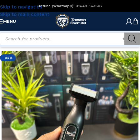
Hotline (Whatsapp): 01648-163602
Skip to navigation
Skip to main content
MENU
Home
/
Men's Grooming
/
Body Groomers
-22%