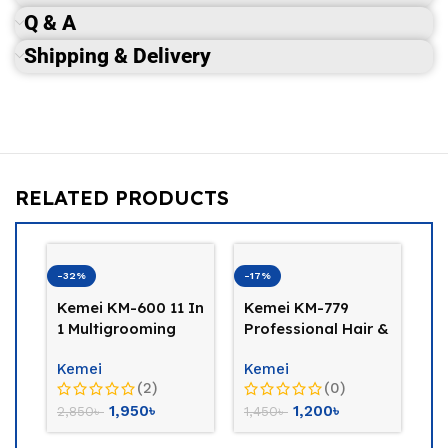
Q & A
Shipping & Delivery
RELATED PRODUCTS
-32%
-17%
-2
Kemei KM-600 11 In
Kemei KM-779
K
1 Multigrooming
Professional Hair &
Ha
Trimmer
Beard Trimmer
T
Kemei
Kemei
K
(2)
(0)
1,950
৳
1,200
৳
2,850
৳
1,450
৳
1,