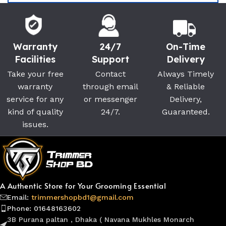
Warranty
24/7
On-Time
Facilities
Support
Delivery
Take your free
Contact
Always Timely
warranty
through email
& Reliable
service for any
or messenger
Delivery,
kind of quality
24/7.
Guaranteed.
issues.
A Authentic Store for Your Grooming Essential
Email:
trimmershopbd1@gmail.com
Phone: 01648163602
3B Purana paltan , Dhaka ( Navana Mukhles Monarch