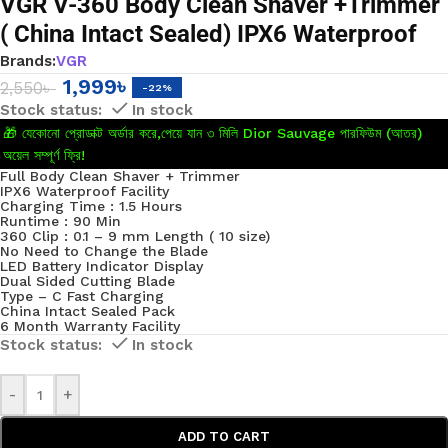
VGR V-360 Body Clean Shaver +Trimmer
( China Intact Sealed) IPX6 Waterproof
Brands:
VGR
1,999
৳
2,550
৳
-22%
In stock
🎁 যেকোনো প্রোডাক্ট অর্ডার করে,পেয়ে যান ৩ মিলি Dior Sauvage পারফিউম (আতর)
অয়েল সম্পূর্ণ ফ্রি!
Full Body Clean Shaver + Trimmer
IPX6 Waterproof Facility
Charging Time : 1.5 Hours
Runtime : 90 Min
360 Clip : 0.1 – 9 mm Length ( 10 size)
No Need to Change the Blade
LED Battery Indicator Display
Dual Sided Cutting Blade
Type – C Fast Charging
China Intact Sealed Pack
6 Month Warranty Facility
In stock
-
+
ADD TO CART